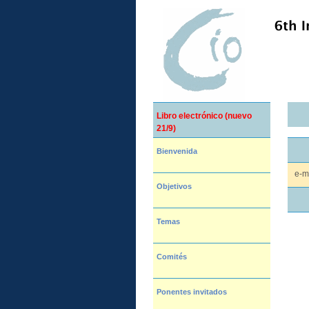
Libro electrónico (nuevo
21/9)
Bienvenida
e-m
Objetivos
Temas
Comités
Ponentes invitados